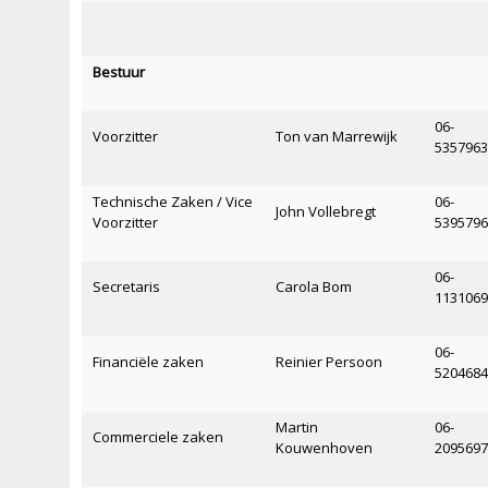
Bestuur
06-
Voorzitter
Ton van Marrewijk
535796
Technische Zaken / Vice
06-
John Vollebregt
Voorzitter
539579
06-
Secretaris
Carola Bom
113106
06-
Financiële zaken
Reinier Persoon
520468
Martin
06-
Commerciele zaken
Kouwenhoven
209569