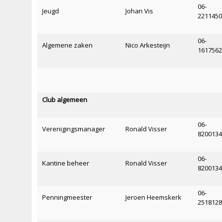
06-
Jeugd
Johan Vis
221145
06-
Algemene zaken
Nico Arkesteijn
161756
Club algemeen
06-
Verenigingsmanager
Ronald Visser
820013
06-
Kantine beheer
Ronald Visser
820013
06-
Penningmeester
Jeroen Heemskerk
251812