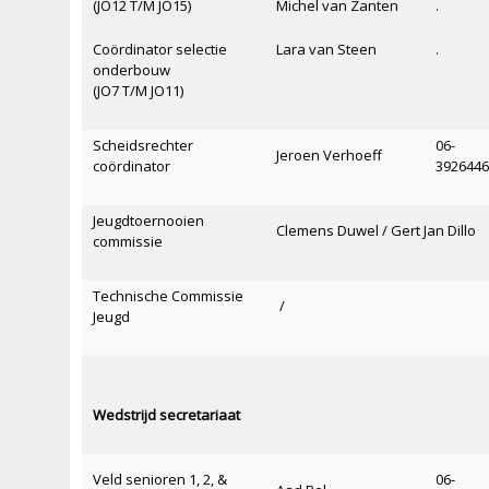
(JO12 T/M JO15)
Michel van Zanten
.
Coördinator selectie
Lara van Steen
.
onderbouw
(JO7 T/M JO11)
Scheidsrechter
06-
Jeroen Verhoeff
coördinator
392644
Jeugdtoernooien
Clemens Duwel / Gert Jan Dillo
commissie
Technische Commissie
/
Jeugd
Wedstrijd secretariaat
Veld senioren 1, 2, &
06-