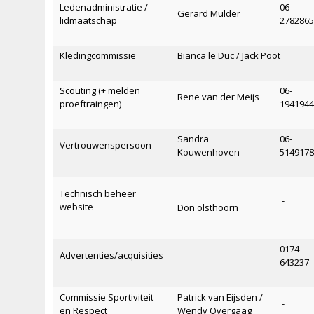
Ledenadministratie /
06-
Gerard Mulder
lidmaatschap
278286
Kledingcommissie
Bianca le Duc / Jack Poot
Scouting (+ melden
06-
Rene van der Meijs
proeftraingen)
194194
Sandra
06-
Vertrouwenspersoon
Kouwenhoven
514917
Technisch beheer
-
website
Don olsthoorn
0174-
Advertenties/acquisities
643237
Commissie Sportiviteit
Patrick van Eijsden /
-
en Respect
Wendy Overgaag