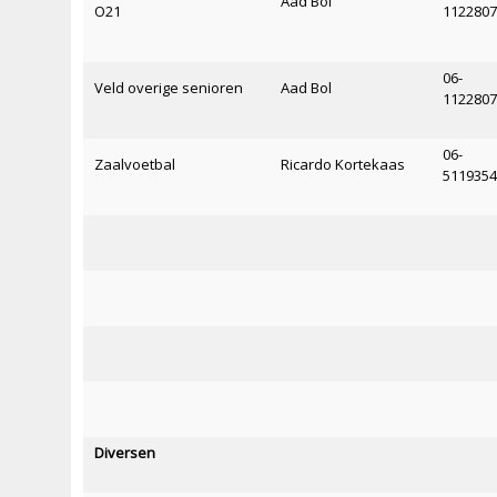
Aad Bol
O21
112280
06-
Veld overige senioren
Aad Bol
112280
06-
Zaalvoetbal
Ricardo Kortekaas
511935
Diversen