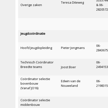
533374
Teresa Diteweg
Overige zaken
& 06-
282057
Jeugdcoördinatie
06-
Hoofd Jeugdopleiding
Pieter Jongmans
284367
Technisch Coördinator
06-
Breedte teams
249415
Joost Boer
Coördinator selectie
Edwin van de
06-
bovenbouw
Nouweland
219831
(Vanaf JO16)
Coördinator selectie
middenbouw