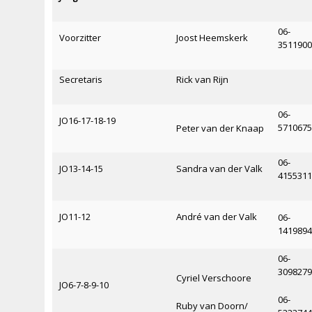
06-
Voorzitter
Joost Heemskerk
351190
Secretaris
Rick van Rijn
06-
JO16-17-18-19
571067
Peter
van
der
Knaap
06-
JO13-14-15
Sandra van der Valk
415531
JO11-12
André
van
der
Valk
06-
141989
06-
309827
Cyriel Verschoore
JO6-7-8-9-10
06-
Ruby van Doorn/