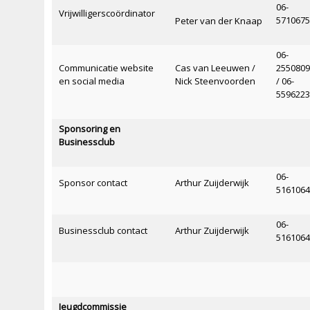
06-
Vrijwilligerscoördinator
571067
Peter van der Knaap
06-
Communicatie website
Cas van Leeuwen /
255080
en social media
Nick Steenvoorden
/ 06-
559622
Sponsoring en
Businessclub
06-
Sponsor contact
Arthur Zuijderwijk
516106
06-
Businessclub contact
Arthur Zuijderwijk
516106
Jeugdcommissie