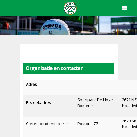
Organisatie en contacten
Adres
Sportpark De Hoge
2671 NZ
Bezoekadres
Bomen 4
Naaldwi
2670 AB
Correspondentieadres
Postbus 77
Naaldwi